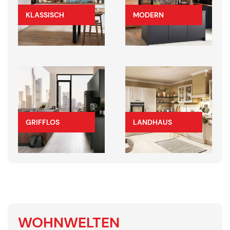
KLASSISCH
MODERN
GRIFFLOS
LANDHAUS
WOHNWELTEN