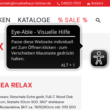
kontakt@moebelhaus-bittner.de
04923-1700
Anfahrt


KEN
KATALOGE
% SALE %
X
NEA RELAX
hwarz, Sitzschale Eiche geölt, Fuß C Wood Disk
45cm, Sitztiefe 50cm S00. 360° drehbarer
 Rückenlehne, BHT ca. 76/112/80cm inkl. 5113 S00