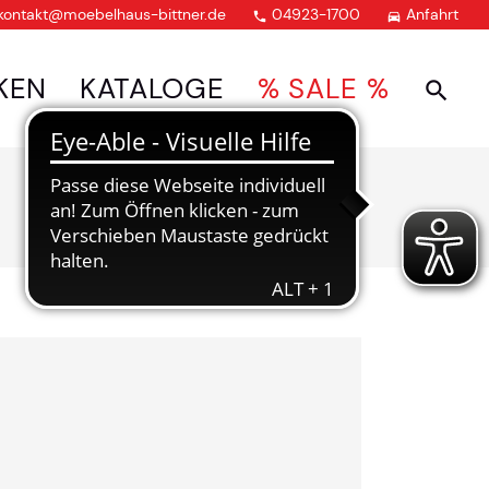
kontakt@moebelhaus-bittner.de
04923-1700
Anfahrt


KEN
KATALOGE
% SALE %