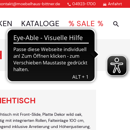
kontakt@moebelhaus-bittner.de
04923-1700
Anfahrt


KEN
KATALOGE
% SALE %
H
IEHTISCH
isch mit Front-Slide, Platte Dekor wild oak,
tig mit integrierten Rollen, Falteinlage 100 cm,
gend inklusive Arretierung und Höhenjustierung,