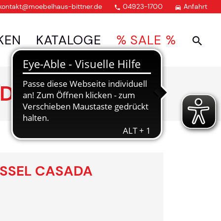
kontakt@moebelhaus-bittner.de
04923-1700
Anfahrt


KEN
KATALOGE
% SALE %
ADA
SSEL CASADA